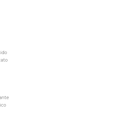
cido
zato
tante
ico