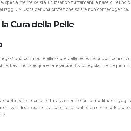
 specialmente se stai utilizzando trattamenti a base di retinolo
le ai raggi UV. Opta per una protezione solare non comedogenica.
la Cura della Pelle
a
ega-3 può contribuire alla salute della pelle. Evita cibi ricchi di z
oltre, bevi molta acqua e fai esercizio fisico regolarmente per mig
lute della pelle. Tecniche di rilassamento come meditación, yoga 
 i livelli di stress. Inoltre, cerca di garantire un sonno adeguato,
cne.