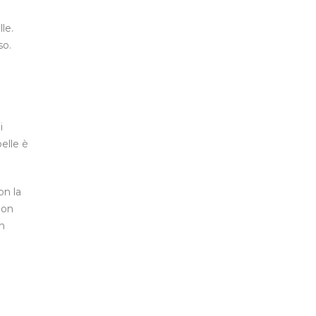
le.
so.
i
elle è
on la
non
on