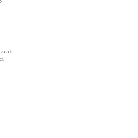
o
sso di
i,