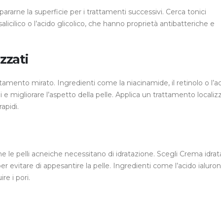
epararne la superficie per i trattamenti successivi. Cerca tonici
alicilico o l’acido glicolico, che hanno proprietà antibatteriche e
zzati
attamento mirato. Ingredienti come la niacinamide, il retinolo o l’a
 e migliorare l’aspetto della pelle. Applica un trattamento localiz
apidi.
 le pelli acneiche necessitano di idratazione. Scegli Crema idra
evitare di appesantire la pelle. Ingredienti come l’acido ialuron
re i pori.