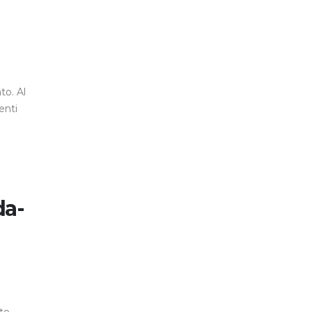
to. Al
enti
da-