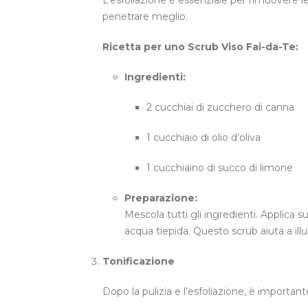
L’esfoliazione è essenziale per rimuovere le
penetrare meglio.
Ricetta per uno Scrub Viso Fai-da-Te:
Ingredienti:
2 cucchiai di zucchero di canna
1 cucchiaio di olio d’oliva
1 cucchiaino di succo di limone
Preparazione:
Mescola tutti gli ingredienti. Applica s
acqua tiepida. Questo scrub aiuta a ill
Tonificazione
Dopo la pulizia e l’esfoliazione, è importante