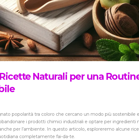
 Ricette Naturali per una Routin
bile
agnato popolarità tra coloro che cercano un modo più sostenibile 
bbandonare i prodotti chimici industriali e optare per ingredienti n
anche per l’ambiente. In questo articolo, esploreremo alcune ric
 quotidiana completamente fai-da-te.