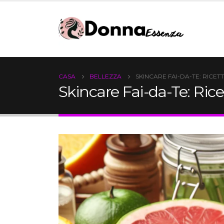
CASA
BELLEZZA
SKINCARE FAI-DA-TE: RICE
Skincare Fai-da-Te: Ric