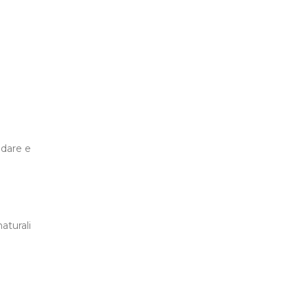
ddare e
aturali