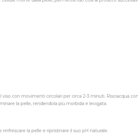
 cellule morte dalla pelle, permettendo così ai prodotti successivi
ul viso con movimenti circolari per circa 2-3 minuti. Risciacqua co
uminare la pelle, rendendola più morbida e levigata.
 rinfrescare la pelle e ripristinare il suo pH naturale.