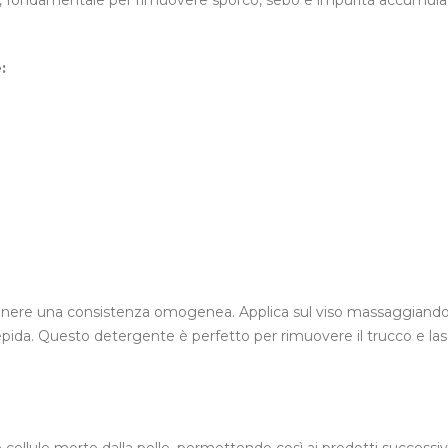
ne, fondamentale per rimuovere sporco, sebo e impurità accumula
:
ottenere una consistenza omogenea. Applica sul viso massaggiand
pida. Questo detergente è perfetto per rimuovere il trucco e las