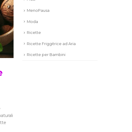
MenoPausa
Moda
Ricette
Ricette Friggitrice ad Aria
Ricette per Bambini
e
e
aturali
ette