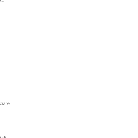
te
o
ciare