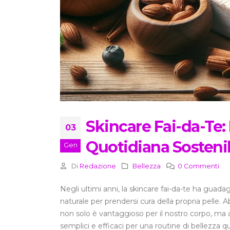
Skincare Fai-da-Te:
03
Quotidiana Sosteni
Gen
Di
Redazione
Bellezza
0 Commenti
Negli ultimi anni, la skincare fai-da-te ha guad
naturale per prendersi cura della propria pelle. A
non solo è vantaggioso per il nostro corpo, ma 
semplici e efficaci per una routine di bellezza