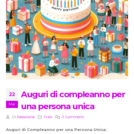
Auguri di compleanno per
22
una persona unica
Mar
Di
Redazione
Frasi
0 Commenti
Auguri di Compleanno per una Persona Unica: