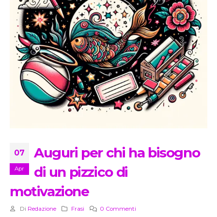
Auguri per chi ha bisogno
07
di un pizzico di
Apr
motivazione
Di
Redazione
Frasi
0 Commenti