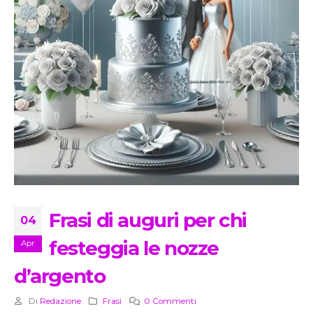
Frasi di auguri per chi
04
festeggia le nozze
Apr
d’argento
Di
Redazione
Frasi
0 Commenti