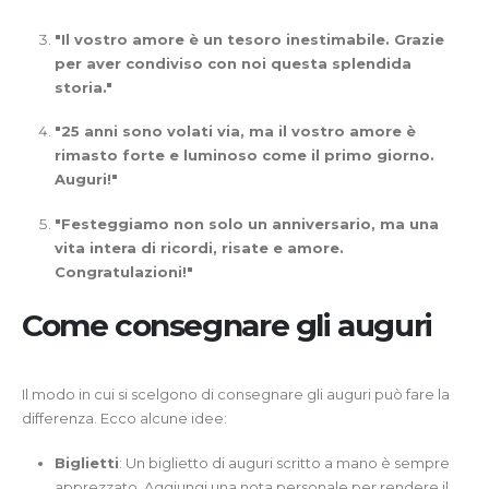
"Il vostro amore è un tesoro inestimabile. Grazie
per aver condiviso con noi questa splendida
storia."
"25 anni sono volati via, ma il vostro amore è
rimasto forte e luminoso come il primo giorno.
Auguri!"
"Festeggiamo non solo un anniversario, ma una
vita intera di ricordi, risate e amore.
Congratulazioni!"
Come consegnare gli auguri
Il modo in cui si scelgono di consegnare gli auguri può fare la
differenza. Ecco alcune idee:
Biglietti
: Un biglietto di auguri scritto a mano è sempre
apprezzato. Aggiungi una nota personale per rendere il