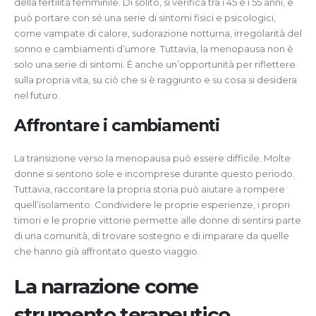
della fertilità femminile. Di solito, si verifica tra i 45 e i 55 anni, e
può portare con sé una serie di sintomi fisici e psicologici,
come vampate di calore, sudorazione notturna, irregolarità del
sonno e cambiamenti d’umore. Tuttavia, la menopausa non è
solo una serie di sintomi. È anche un’opportunità per riflettere
sulla propria vita, su ciò che si è raggiunto e su cosa si desidera
nel futuro.
Affrontare i cambiamenti
La transizione verso la menopausa può essere difficile. Molte
donne si sentono sole e incomprese durante questo periodo.
Tuttavia, raccontare la propria storia può aiutare a rompere
quell’isolamento. Condividere le proprie esperienze, i propri
timori e le proprie vittorie permette alle donne di sentirsi parte
di una comunità, di trovare sostegno e di imparare da quelle
che hanno già affrontato questo viaggio.
La narrazione come
strumento terapeutico