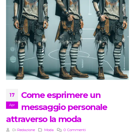
Come esprimere un
17
messaggio personale
Apr
attraverso la moda
Di
Redazione
Moda
0 Commenti