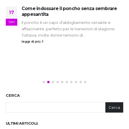
Come indossare il poncho senza sembrare
17
appesantita
Gen
Il poncho è un capo d'abbigliamento versatile e
affascinante, perfetto per le transizioni di stagione.
Tuttavia, molte donne temono di...
leggi di più
CERCA
Cerca
ULTIMI ARTICOLI: