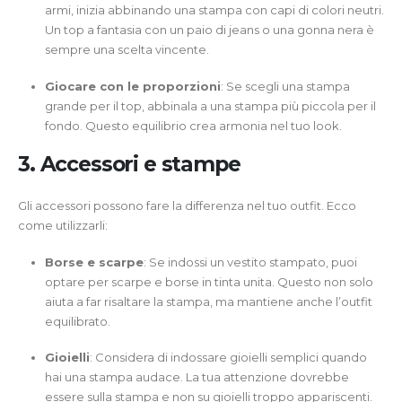
armi, inizia abbinando una stampa con capi di colori neutri.
Un top a fantasia con un paio di jeans o una gonna nera è
sempre una scelta vincente.
Giocare con le proporzioni
: Se scegli una stampa
grande per il top, abbinala a una stampa più piccola per il
fondo. Questo equilibrio crea armonia nel tuo look.
3. Accessori e stampe
Gli accessori possono fare la differenza nel tuo outfit. Ecco
come utilizzarli:
Borse e scarpe
: Se indossi un vestito stampato, puoi
optare per scarpe e borse in tinta unita. Questo non solo
aiuta a far risaltare la stampa, ma mantiene anche l’outfit
equilibrato.
Gioielli
: Considera di indossare gioielli semplici quando
hai una stampa audace. La tua attenzione dovrebbe
essere sulla stampa e non su gioielli troppo appariscenti.