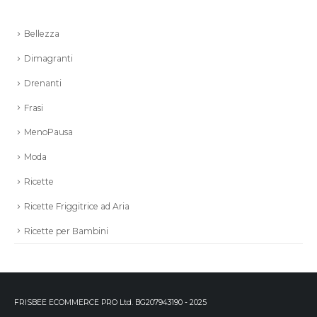
Bellezza
Dimagranti
Drenanti
Frasi
MenoPausa
Moda
Ricette
Ricette Friggitrice ad Aria
Ricette per Bambini
FRISBEE ECOMMERCE PRO Ltd. BG207943190 - 2025