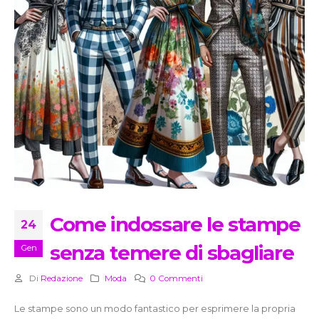
Come indossare le stampe
24
senza temere di sbagliare
Gen
Di
Redazione
Moda
0 Commenti
Le stampe sono un modo fantastico per esprimere la propria