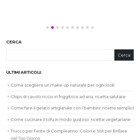
CERCA
Cerca
ULTIMI ARTICOLI:
Come scegliere un make-up naturale per ogni look
Chips di cavolo riccio in friggitrice ad aria: ricetta salutare
Come fare il gelato artigianale con i bambini: ricette semplici
Come cucinare il tofu in modo gustoso: ricette vegetariane
Trucco per Feste di Compleanno: Colori e Stili per Brillare
nel Tuo Giorno