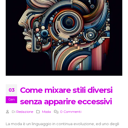
Come mixare stili diversi
03
senza apparire eccessivi
Gen
Di
Redazione
Moda
0 Commenti
La moda è un linguaggio in continua evoluzione, ed uno degli