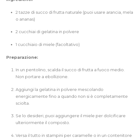
2 tazze di succo di frutta naturale (puoi usare arancia, mela
o ananas)
2 cucchiai di gelatina in polvere
1 cucchiaio di miele (facoltativo)
Preparazione:
In un pentolino, scalda il succo di frutta a fuoco medio.
Non portare a ebollizione.
Aggiungi la gelatina in polvere mescolando
energicamente fino a quando non si è completamente
sciolta.
Se lo desideri, puoi aggiungere il miele per dolcificare
ulteriormente il composto.
Versa il tutto in stampini per caramelle o in un contenitore