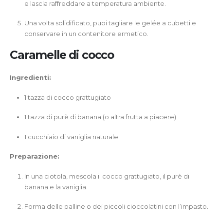
e lascia raffreddare a temperatura ambiente.
Una volta solidificato, puoi tagliare le gelée a cubetti e
conservare in un contenitore ermetico.
Caramelle di cocco
Ingredienti:
1 tazza di cocco grattugiato
1 tazza di purè di banana (o altra frutta a piacere)
1 cucchiaio di vaniglia naturale
Preparazione:
In una ciotola, mescola il cocco grattugiato, il purè di
banana e la vaniglia.
Forma delle palline o dei piccoli cioccolatini con l’impasto.