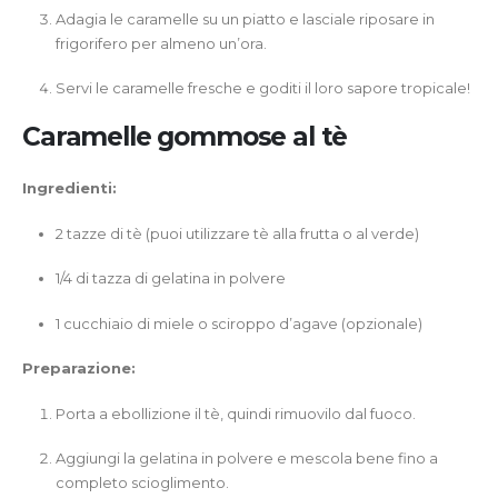
Adagia le caramelle su un piatto e lasciale riposare in
frigorifero per almeno un’ora.
Servi le caramelle fresche e goditi il loro sapore tropicale!
Caramelle gommose al tè
Ingredienti:
2 tazze di tè (puoi utilizzare tè alla frutta o al verde)
1/4 di tazza di gelatina in polvere
1 cucchiaio di miele o sciroppo d’agave (opzionale)
Preparazione:
Porta a ebollizione il tè, quindi rimuovilo dal fuoco.
Aggiungi la gelatina in polvere e mescola bene fino a
completo scioglimento.