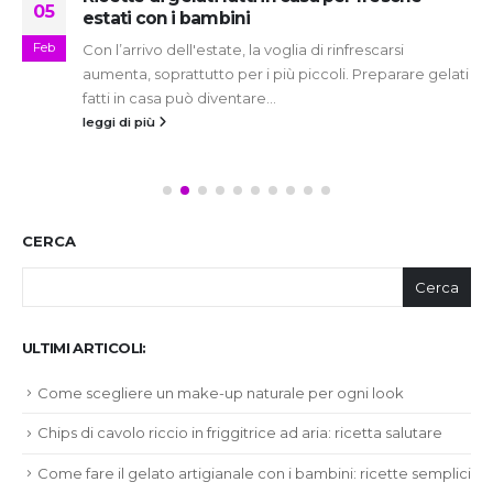
05
estati con i bambini
Feb
Con l’arrivo dell'estate, la voglia di rinfrescarsi
aumenta, soprattutto per i più piccoli. Preparare gelati
fatti in casa può diventare...
leggi di più
CERCA
Cerca
ULTIMI ARTICOLI:
Come scegliere un make-up naturale per ogni look
Chips di cavolo riccio in friggitrice ad aria: ricetta salutare
Come fare il gelato artigianale con i bambini: ricette semplici