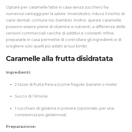
Optare per caramelle fatte in casa senza zucchero ha
numerosi vantaggi per la salute. Innanzitutto, riduce il rischio di
carie dentali, comune tra i bambini. Inoltre, queste caramelle
possono essere piene di vitamine e nutrienti, a differenza delle
versioni commerciali cariche di additivi e coloranti. Infine,
prepararle in casa permette di controllare gli ingredienti e di
scegliere solo quelli più adatti ai tuoi bimbi.
Caramelle alla frutta disidratata
Ingredienti:
2 tazze di frutta fresca (come fragole, banane o mele)
Succo di 1 limone
1 cucchiaio di gelatina in polvere (opzionale, per una
consistenza più gelatinosa)
Preparazione: