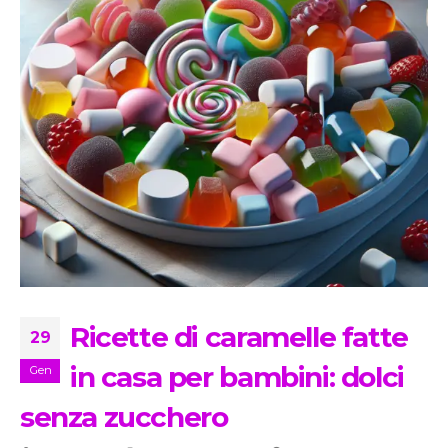
Ricette di caramelle fatte
29
in casa per bambini: dolci
Gen
senza zucchero