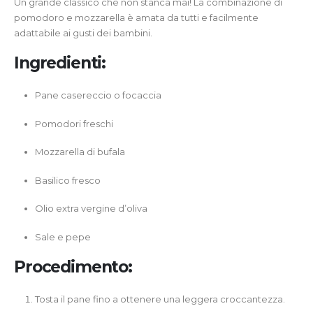
Un grande classico che non stanca mai! La combinazione di
pomodoro e mozzarella è amata da tutti e facilmente
adattabile ai gusti dei bambini.
Ingredienti:
Pane casereccio o focaccia
Pomodori freschi
Mozzarella di bufala
Basilico fresco
Olio extra vergine d’oliva
Sale e pepe
Procedimento:
Tosta il pane fino a ottenere una leggera croccantezza.