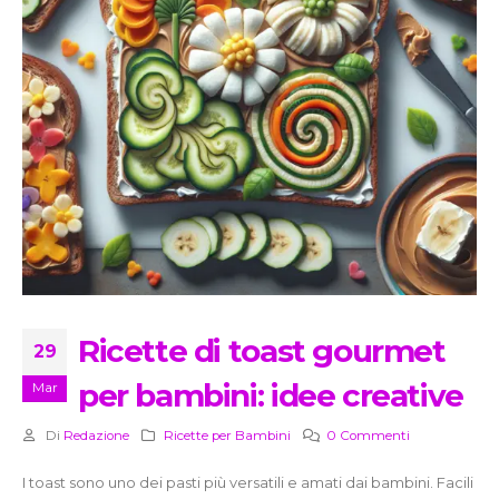
Ricette di toast gourmet
29
per bambini: idee creative
Mar
Di
Redazione
Ricette per Bambini
0 Commenti
I toast sono uno dei pasti più versatili e amati dai bambini. Facili