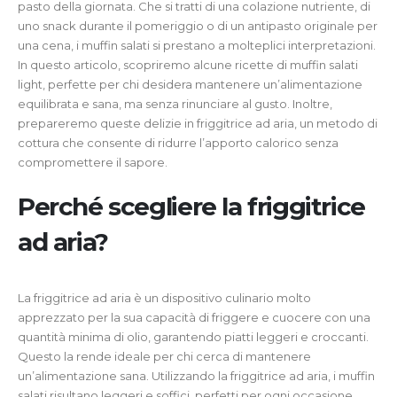
pasto della giornata. Che si tratti di una colazione nutriente, di
uno snack durante il pomeriggio o di un antipasto originale per
una cena, i muffin salati si prestano a molteplici interpretazioni.
In questo articolo, scopriremo alcune ricette di muffin salati
light, perfette per chi desidera mantenere un’alimentazione
equilibrata e sana, ma senza rinunciare al gusto. Inoltre,
prepareremo queste delizie in friggitrice ad aria, un metodo di
cottura che consente di ridurre l’apporto calorico senza
compromettere il sapore.
Perché scegliere la friggitrice
ad aria?
La friggitrice ad aria è un dispositivo culinario molto
apprezzato per la sua capacità di friggere e cuocere con una
quantità minima di olio, garantendo piatti leggeri e croccanti.
Questo la rende ideale per chi cerca di mantenere
un’alimentazione sana. Utilizzando la friggitrice ad aria, i muffin
salati risultano leggeri e soffici, perfetti per ogni occasione.