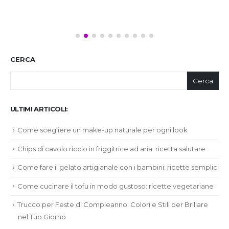
CERCA
Cerca
ULTIMI ARTICOLI:
Come scegliere un make-up naturale per ogni look
Chips di cavolo riccio in friggitrice ad aria: ricetta salutare
Come fare il gelato artigianale con i bambini: ricette semplici
Come cucinare il tofu in modo gustoso: ricette vegetariane
Trucco per Feste di Compleanno: Colori e Stili per Brillare
nel Tuo Giorno