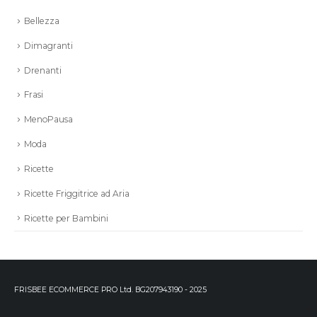
Bellezza
Dimagranti
Drenanti
Frasi
MenoPausa
Moda
Ricette
Ricette Friggitrice ad Aria
Ricette per Bambini
FRISBEE ECOMMERCE PRO Ltd. BG207943190 - 2025