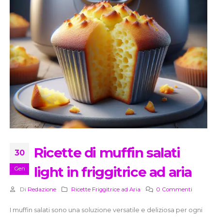
Ricette di muffin salati
30
light in friggitrice ad aria
Gen
Di
Redazione
Ricette Friggitrice ad Aria
0 Commenti
I muffin salati sono una soluzione versatile e deliziosa per ogni