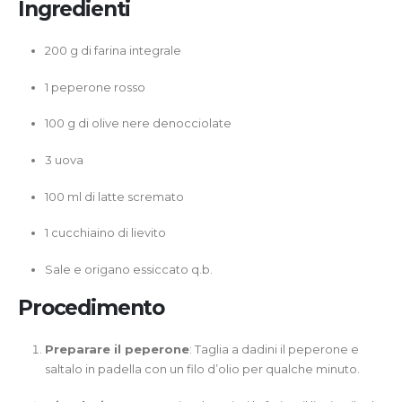
Ingredienti
200 g di farina integrale
1 peperone rosso
100 g di olive nere denocciolate
3 uova
100 ml di latte scremato
1 cucchiaino di lievito
Sale e origano essiccato q.b.
Procedimento
Preparare il peperone
: Taglia a dadini il peperone e
saltalo in padella con un filo d’olio per qualche minuto.