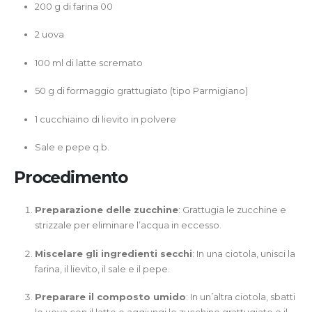
200 g di farina 00
2 uova
100 ml di latte scremato
50 g di formaggio grattugiato (tipo Parmigiano)
1 cucchiaino di lievito in polvere
Sale e pepe q.b.
Procedimento
Preparazione delle zucchine
: Grattugia le zucchine e
strizzale per eliminare l’acqua in eccesso.
Miscelare gli ingredienti secchi
: In una ciotola, unisci la
farina, il lievito, il sale e il pepe.
Preparare il composto umido
: In un’altra ciotola, sbatti