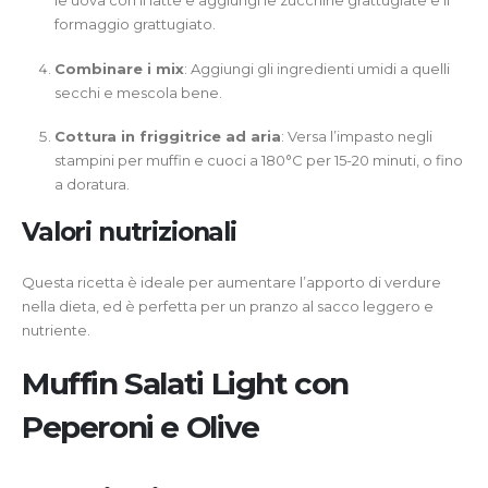
le uova con il latte e aggiungi le zucchine grattugiate e il
formaggio grattugiato.
Combinare i mix
: Aggiungi gli ingredienti umidi a quelli
secchi e mescola bene.
Cottura in friggitrice ad aria
: Versa l’impasto negli
stampini per muffin e cuoci a 180°C per 15-20 minuti, o fino
a doratura.
Valori nutrizionali
Questa ricetta è ideale per aumentare l’apporto di verdure
nella dieta, ed è perfetta per un pranzo al sacco leggero e
nutriente.
Muffin Salati Light con
Peperoni e Olive