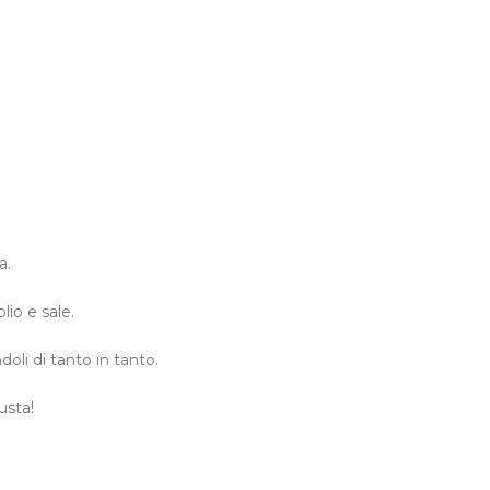
a.
lio e sale.
oli di tanto in tanto.
usta!