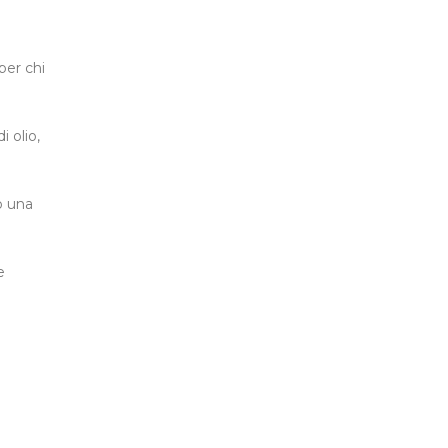
per chi
i olio,
o una
e