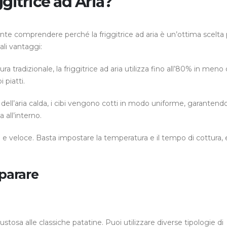
ggitrice ad Aria?
ante comprendere perché la friggitrice ad aria è un’ottima scelta 
ali vantaggi:
tura tradizionale, la friggitrice ad aria utilizza fino all’80% in meno d
 piatti.
ne dell’aria calda, i cibi vengono cotti in modo uniforme, garantend
 all’interno.
 e veloce. Basta impostare la temperatura e il tempo di cottura, 
eparare
stosa alle classiche patatine. Puoi utilizzare diverse tipologie di