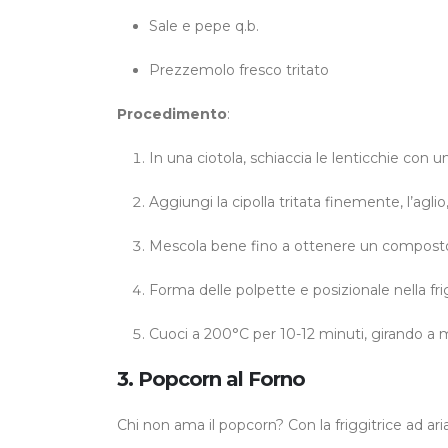
Sale e pepe q.b.
Prezzemolo fresco tritato
Procedimento
:
In una ciotola, schiaccia le lenticchie con u
Aggiungi la cipolla tritata finemente, l’aglio,
Mescola bene fino a ottenere un compos
Forma delle polpette e posizionale nella frig
Cuoci a 200°C per 10-12 minuti, girando a 
3. Popcorn al Forno
Chi non ama il popcorn? Con la friggitrice ad ar