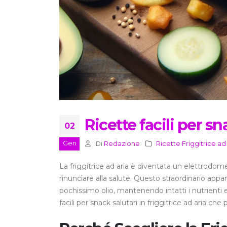
Ricette facili per sn
02
Gen
Di
Redazione
Ricette Friggitrice ad
La friggitrice ad aria è diventata un elettrodome
rinunciare alla salute. Questo straordinario appa
pochissimo olio, mantenendo intatti i nutrienti e
facili per snack salutari in friggitrice ad aria 