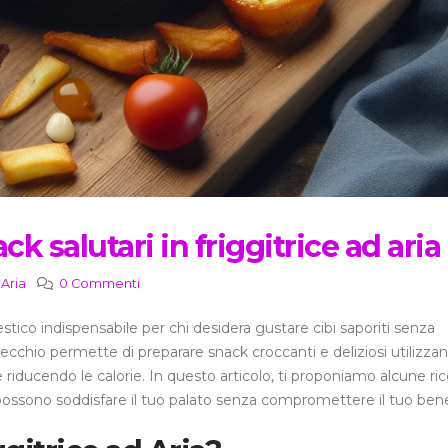
ack salutari in friggitrice ad aria
 Aria
0 Commenti
stico indispensabile per chi desidera gustare cibi saporiti senza
recchio permette di preparare snack croccanti e deliziosi utilizza
 riducendo le calorie. In questo articolo, ti proponiamo alcune ri
che possono soddisfare il tuo palato senza compromettere il tuo ben