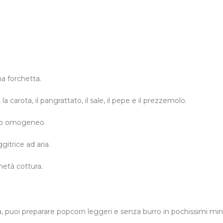
na forchetta.
 la carota, il pangrattato, il sale, il pepe e il prezzemolo.
to omogeneo.
gitrice ad aria.
metà cottura.
ia, puoi preparare popcorn leggeri e senza burro in pochissimi min