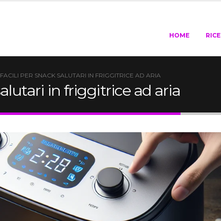
HOME
RIC
 FACILI PER SNACK SALUTARI IN FRIGGITRICE AD ARIA
alutari in friggitrice ad aria