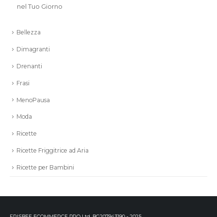
nel Tuo Giorno
Bellezza
Dimagranti
Drenanti
Frasi
MenoPausa
Moda
Ricette
Ricette Friggitrice ad Aria
Ricette per Bambini
FRISBEE ECOMMERCE PRO Ltd. BG207943190 - 2025