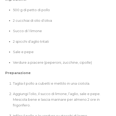
500 g di petto di pollo
2 cucchiai di olio d’oliva
Succo di 1 limone
2 spicchi d’aglio tritati
Sale e pepe
Verdure a piacere (peperoni, zucchine, cipolle)
Preparazione
:
Taglia il pollo a cubetti e mettilo in una ciotola.
Aggiungi l’olio, il succo di limone, l’aglio, sale e pepe.
Mescola bene e lascia marinare per almeno 2 ore in
frigorifero.
Infilza il pollo e le verdure su stecchi di legno.