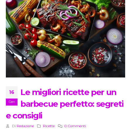
Le migliori ricette per un
16
barbecue perfetto: segreti
Gen
e consigli
Di
Redazione
Ricette
0 Commenti