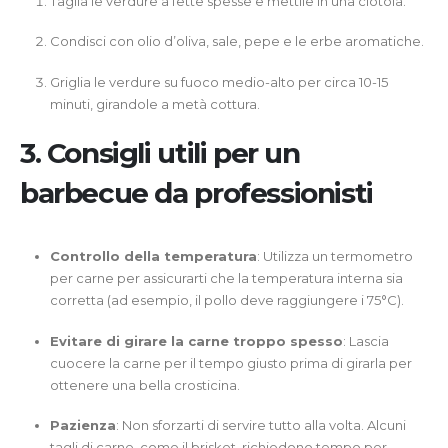
Taglia le verdure a fette spesse e mettile in una ciotola.
Condisci con olio d’oliva, sale, pepe e le erbe aromatiche.
Griglia le verdure su fuoco medio-alto per circa 10-15
minuti, girandole a metà cottura.
3. Consigli utili per un
barbecue da professionisti
Controllo della temperatura
: Utilizza un termometro
per carne per assicurarti che la temperatura interna sia
corretta (ad esempio, il pollo deve raggiungere i 75°C).
Evitare di girare la carne troppo spesso
: Lascia
cuocere la carne per il tempo giusto prima di girarla per
ottenere una bella crosticina.
Pazienza
: Non sforzarti di servire tutto alla volta. Alcuni
tagli di carne, come il brisket, richiedono tempo per