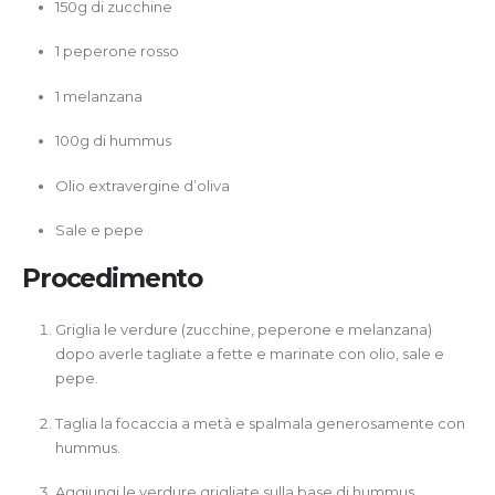
150g di zucchine
1 peperone rosso
1 melanzana
100g di hummus
Olio extravergine d’oliva
Sale e pepe
Procedimento
Griglia le verdure (zucchine, peperone e melanzana)
dopo averle tagliate a fette e marinate con olio, sale e
pepe.
Taglia la focaccia a metà e spalmala generosamente con
hummus.
Aggiungi le verdure grigliate sulla base di hummus.