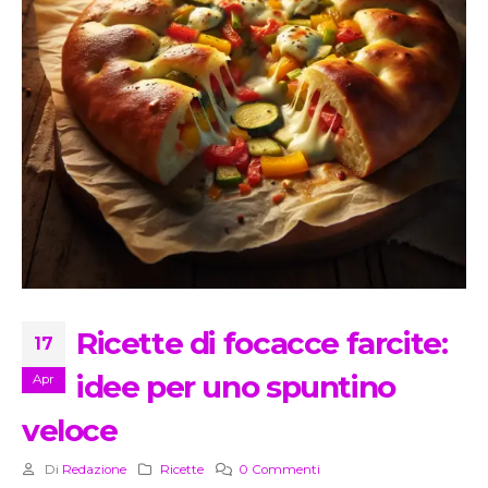
Ricette di focacce farcite:
17
idee per uno spuntino
Apr
veloce
Di
Redazione
Ricette
0 Commenti