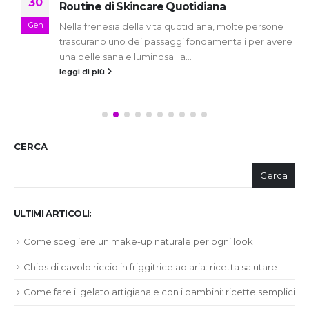
30
Routine di Skincare Quotidiana
Gen
Nella frenesia della vita quotidiana, molte persone
trascurano uno dei passaggi fondamentali per avere
una pelle sana e luminosa: la...
leggi di più
CERCA
Cerca
ULTIMI ARTICOLI:
Come scegliere un make-up naturale per ogni look
Chips di cavolo riccio in friggitrice ad aria: ricetta salutare
Come fare il gelato artigianale con i bambini: ricette semplici