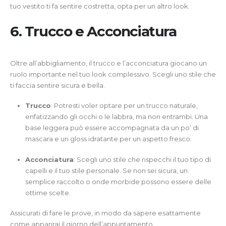
tuo vestito ti fa sentire costretta, opta per un altro look.
6. Trucco e Acconciatura
Oltre all’abbigliamento, il trucco e l’acconciatura giocano un
ruolo importante nel tuo look complessivo. Scegli uno stile che
ti faccia sentire sicura e bella.
Trucco
: Potresti voler optare per un trucco naturale,
enfatizzando gli occhi o le labbra, ma non entrambi. Una
base leggera può essere accompagnata da un po’ di
mascara e un gloss idratante per un aspetto fresco.
Acconciatura
: Scegli uno stile che rispecchi il tuo tipo di
capelli e il tuo stile personale. Se non sei sicura, un
semplice raccolto o onde morbide possono essere delle
ottime scelte.
Assicurati di fare le prove, in modo da sapere esattamente
come apparirai il giorno dell’appuntamento.