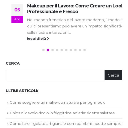
Makeup per il Lavoro: Come Creare un Look
05
Professionale e Fresco
Apr
Nel mondo frenetico del lavoro moderno, il modo in
cui ci presentiamo può avere un impatto significativo
sulle nostre interazioni...
leggi di più
CERCA
Cerca
ULTIMI ARTICOLI:
Come scegliere un make-up naturale per ogni look
Chips di cavolo riccio in friggitrice ad aria: ricetta salutare
Come fare il gelato artigianale con i bambini: ricette semplici