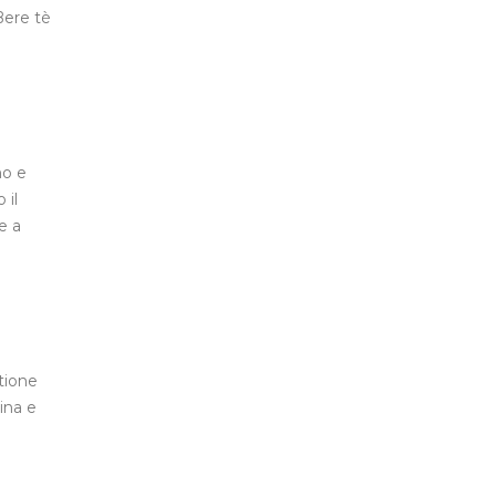
Bere tè
mo e
 il
e a
stione
ina e