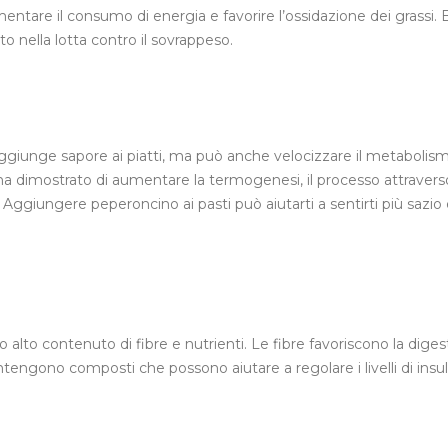
tare il consumo di energia e favorire l’ossidazione dei grassi. 
 nella lotta contro il sovrappeso.
 aggiunge sapore ai piatti, ma può anche velocizzare il metabolis
ha dimostrato di aumentare la termogenesi, il processo attraverso
. Aggiungere peperoncino ai pasti può aiutarti a sentirti più sazio 
o alto contenuto di fibre e nutrienti. Le fibre favoriscono la dige
ntengono composti che possono aiutare a regolare i livelli di insul