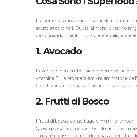
Cosa Sono i Superfood
I superfood sono alimenti particolarmente ricchi 
salute straordinari. Questi alimenti possono migli
peso quando inseriti in una dieta equilibrata e a
1.
Avocado
L’avocado è un frutto unico e cremoso, ricco di 
vitamina E. Le proprietà anti-infiammatorie de
fibre favoriscono una sensazione di sazietà e po
2.
Frutti di Bosco
I frutti di bosco, come fragole, mirtilli e lampon
Questi piccoli frutti aiutano a ridurre l’infiamma
bruciare i grassi. Inoltre, la loro bassa densità 