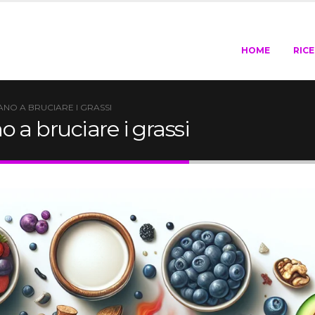
HOME
RIC
NO A BRUCIARE I GRASSI
 a bruciare i grassi