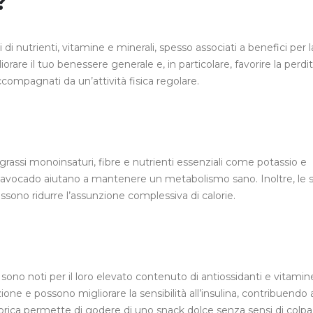
?
di nutrienti, vitamine e minerali, spesso associati a benefici per l
orare il tuo benessere generale e, in particolare, favorire la perdit
ccompagnati da un’attività fisica regolare.
grassi monoinsaturi, fibre e nutrienti essenziali come potassio e
ll’avocado aiutano a mantenere un metabolismo sano. Inoltre, le 
ssono ridurre l’assunzione complessiva di calorie.
i, sono noti per il loro elevato contenuto di antiossidanti e vitamin
zione e possono migliorare la sensibilità all’insulina, contribuendo 
calorica permette di godere di uno snack dolce senza sensi di colpa