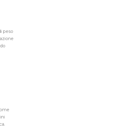
di peso
nazione
odo
 come
ini
ca.