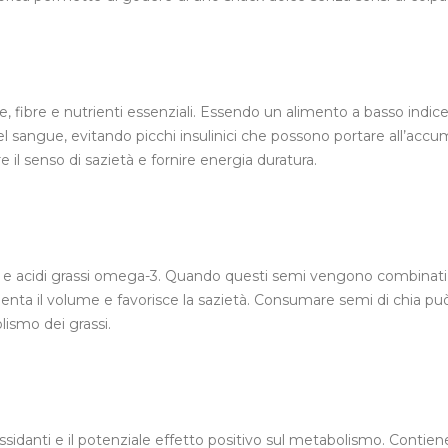
e, fibre e nutrienti essenziali. Essendo un alimento a basso indic
 nel sangue, evitando picchi insulinici che possono portare all’accu
e il senso di sazietà e fornire energia duratura.
bre e acidi grassi omega-3. Quando questi semi vengono combinat
enta il volume e favorisce la sazietà. Consumare semi di chia pu
olismo dei grassi.
ossidanti e il potenziale effetto positivo sul metabolismo. Contien