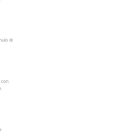
e
mulo di
i con
ò
e