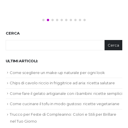
CERCA
Cerca
ULTIMI ARTICOLI:
Come scegliere un make-up naturale per ogni look
Chips di cavolo riccio in friggitrice ad aria: ricetta salutare
Come fare il gelato artigianale con i bambini: ricette semplici
Come cucinare il tofu in modo gustoso: ricette vegetariane
Trucco per Feste di Compleanno: Colori e Stili per Brillare
nel Tuo Giorno