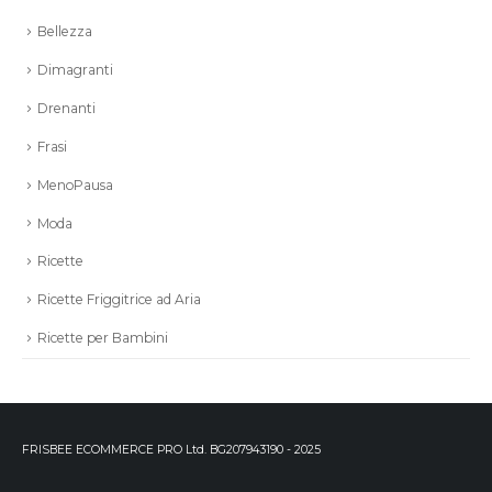
Bellezza
Dimagranti
Drenanti
Frasi
MenoPausa
Moda
Ricette
Ricette Friggitrice ad Aria
Ricette per Bambini
FRISBEE ECOMMERCE PRO Ltd. BG207943190 - 2025