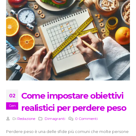
Come impostare obiettivi
02
realistici per perdere peso
Gen
Di
Redazione
Dimagranti
0 Commenti
Perdere peso è una delle sfide più comuni che molte persone