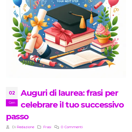
Auguri di laurea: frasi per
02
celebrare il tuo successivo
Gen
passo
Di
Redazione
Frasi
0 Commenti