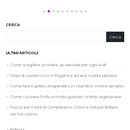
CERCA
Cerca
ULTIMI ARTICOLI:
Come scegliere un make-up naturale per ogni look
Chips di cavolo riccio in friggitrice ad aria: ricetta salutare
Come fare il gelato artigianale con i bambini: ricette semplici
Come cucinare il tofu in modo gustoso: ricette vegetariane
Trucco per Feste di Compleanno: Colori e Stili per Brillare
nel Tuo Giorno
Bellezza