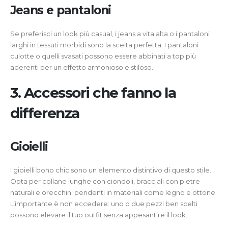
Jeans e pantaloni
Se preferisci un look più casual, i jeans a vita alta o i pantaloni
larghi in tessuti morbidi sono la scelta perfetta. I pantaloni
culotte o quelli svasati possono essere abbinati a top più
aderenti per un effetto armonioso e stiloso.
3. Accessori che fanno la
differenza
Gioielli
I gioielli boho chic sono un elemento distintivo di questo stile.
Opta per collane lunghe con ciondoli, bracciali con pietre
naturali e orecchini pendenti in materiali come legno e ottone.
L’importante è non eccedere: uno o due pezzi ben scelti
possono elevare il tuo outfit senza appesantire il look.