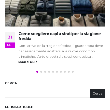
Come indossare la pelliccia artificiale in
27
modo etico
Gen
Negli ultimi anni, la pelliccia artificiale è diventata una
scelta popolare per chi desidera un look elegante e
caldo, senza...
leggi di più
CERCA
Cerca
ULTIMI ARTICOLI: