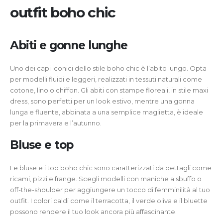
outfit boho chic
Abiti e gonne lunghe
Uno dei capi iconici dello stile boho chic è l’abito lungo. Opta
per modelli fluidi e leggeri, realizzati in tessuti naturali come
cotone, lino o chiffon. Gli abiti con stampe floreali, in stile maxi
dress, sono perfetti per un look estivo, mentre una gonna
lunga e fluente, abbinata a una semplice maglietta, è ideale
per la primavera e l’autunno.
Bluse e top
Le bluse e i top boho chic sono caratterizzati da dettagli come
ricami, pizzi e frange. Scegli modelli con maniche a sbuffo o
off-the-shoulder per aggiungere un tocco di femminilità al tuo
outfit. I colori caldi come il terracotta, il verde oliva e il bluette
possono rendere il tuo look ancora più affascinante.