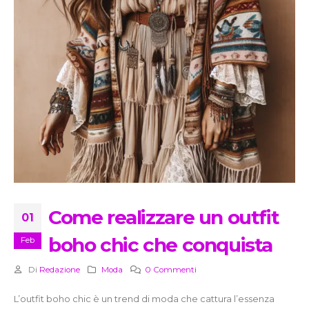
Come realizzare un outfit
01
boho chic che conquista
Feb
Di
Redazione
Moda
0 Commenti
L’outfit boho chic è un trend di moda che cattura l’essenza