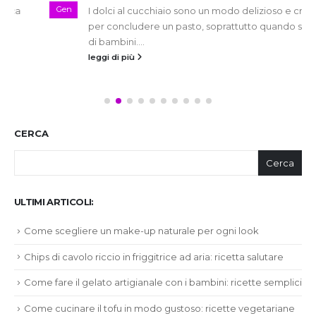
Gen
I dolci al cucchiaio sono un modo delizioso e creativo
per concludere un pasto, soprattutto quando si tratta
di bambini....
leggi di più
CERCA
Cerca
ULTIMI ARTICOLI:
Come scegliere un make-up naturale per ogni look
Chips di cavolo riccio in friggitrice ad aria: ricetta salutare
Come fare il gelato artigianale con i bambini: ricette semplici
Come cucinare il tofu in modo gustoso: ricette vegetariane