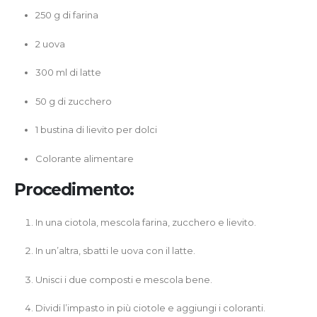
250 g di farina
2 uova
300 ml di latte
50 g di zucchero
1 bustina di lievito per dolci
Colorante alimentare
Procedimento:
In una ciotola, mescola farina, zucchero e lievito.
In un’altra, sbatti le uova con il latte.
Unisci i due composti e mescola bene.
Dividi l’impasto in più ciotole e aggiungi i coloranti.