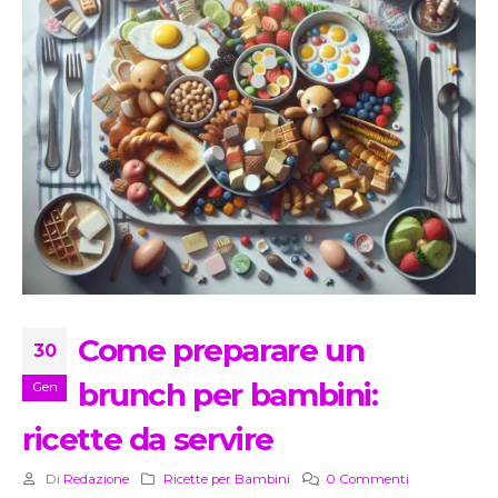
Come preparare un
30
brunch per bambini:
Gen
ricette da servire
Di
Redazione
Ricette per Bambini
0 Commenti