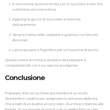
In una ciotola, lavora la ricotta con lo zucchero a velo fino
a ottenere una crema liscia.
Aggiungi le gocce di cioccolato e mescola
delicatamente.
Versa la crema nelle coppette e guarnisci con biscotti
sbriciolati.
Lascia riposare in frigorifero per un’ora prima di servire.
Questa crema di ricotta è semplice da preparare e
conquisterà tutti con il suo sapore avvolgente!
Conclusione
Preparare dolci al cucchiaio per bambini è un modo
divertente e creativo per assaporare la dolcezza della vita.
Che si tratti di un budino al cioccolato, di un fresco tiramisù alle
fragole, di una mousse di yogurt o di un gelato fatto in casa,