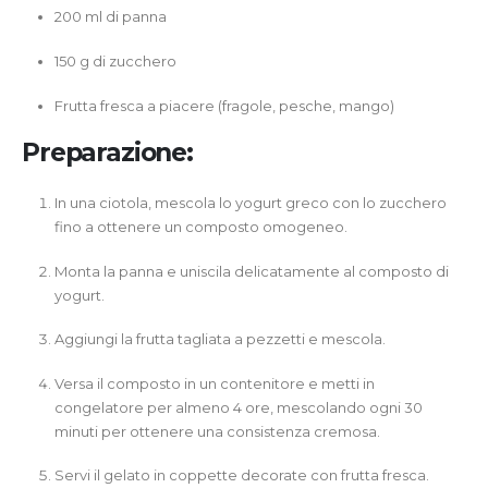
200 ml di panna
150 g di zucchero
Frutta fresca a piacere (fragole, pesche, mango)
Preparazione:
In una ciotola, mescola lo yogurt greco con lo zucchero
fino a ottenere un composto omogeneo.
Monta la panna e uniscila delicatamente al composto di
yogurt.
Aggiungi la frutta tagliata a pezzetti e mescola.
Versa il composto in un contenitore e metti in
congelatore per almeno 4 ore, mescolando ogni 30
minuti per ottenere una consistenza cremosa.
Servi il gelato in coppette decorate con frutta fresca.