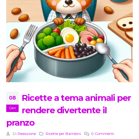
Ricette a tema animali per
08
rendere divertente il
Gen
pranzo
Di
Redazione
Ricette per Bambini
0 Commenti