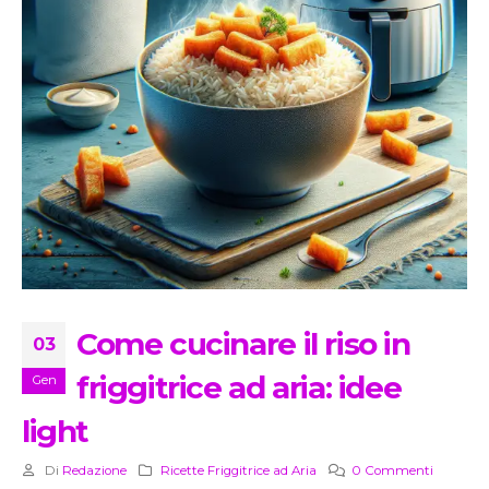
Come cucinare il riso in
03
friggitrice ad aria: idee
Gen
light
Di
Redazione
Ricette Friggitrice ad Aria
0 Commenti