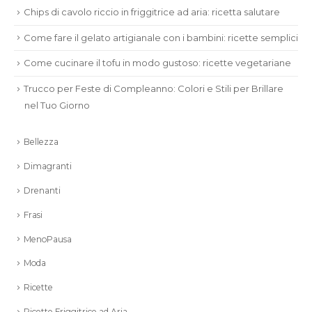
Chips di cavolo riccio in friggitrice ad aria: ricetta salutare
Come fare il gelato artigianale con i bambini: ricette semplici
Come cucinare il tofu in modo gustoso: ricette vegetariane
Trucco per Feste di Compleanno: Colori e Stili per Brillare
nel Tuo Giorno
Bellezza
Dimagranti
Drenanti
Frasi
MenoPausa
Moda
Ricette
Ricette Friggitrice ad Aria