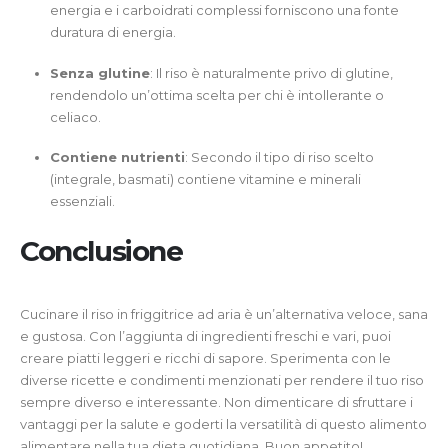
energia e i carboidrati complessi forniscono una fonte
duratura di energia.
Senza glutine
: Il riso è naturalmente privo di glutine,
rendendolo un’ottima scelta per chi è intollerante o
celiaco.
Contiene nutrienti
: Secondo il tipo di riso scelto
(integrale, basmati) contiene vitamine e minerali
essenziali.
Conclusione
Cucinare il riso in friggitrice ad aria è un’alternativa veloce, sana
e gustosa. Con l’aggiunta di ingredienti freschi e vari, puoi
creare piatti leggeri e ricchi di sapore. Sperimenta con le
diverse ricette e condimenti menzionati per rendere il tuo riso
sempre diverso e interessante. Non dimenticare di sfruttare i
vantaggi per la salute e goderti la versatilità di questo alimento
alimentare nella tua dieta quotidiana. Buon appetito!