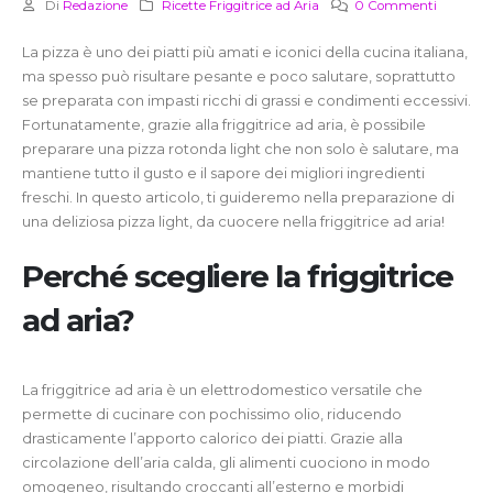
Di
Redazione
Ricette Friggitrice ad Aria
0 Commenti
La pizza è uno dei piatti più amati e iconici della cucina italiana,
ma spesso può risultare pesante e poco salutare, soprattutto
se preparata con impasti ricchi di grassi e condimenti eccessivi.
Fortunatamente, grazie alla friggitrice ad aria, è possibile
preparare una pizza rotonda light che non solo è salutare, ma
mantiene tutto il gusto e il sapore dei migliori ingredienti
freschi. In questo articolo, ti guideremo nella preparazione di
una deliziosa pizza light, da cuocere nella friggitrice ad aria!
Perché scegliere la friggitrice
ad aria?
La friggitrice ad aria è un elettrodomestico versatile che
permette di cucinare con pochissimo olio, riducendo
drasticamente l’apporto calorico dei piatti. Grazie alla
circolazione dell’aria calda, gli alimenti cuociono in modo
omogeneo, risultando croccanti all’esterno e morbidi