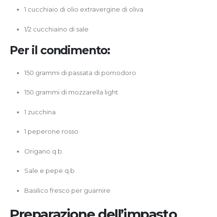
1 cucchiaio di olio extravergine di oliva
1/2 cucchiaino di sale
Per il condimento:
150 grammi di passata di pomodoro
150 grammi di mozzarella light
1 zucchina
1 peperone rosso
Origano q.b.
Sale e pepe q.b.
Basilico fresco per guarnire
Preparazione dell’impasto