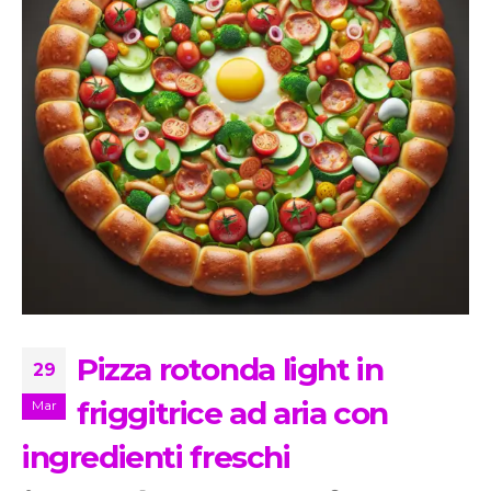
Pizza rotonda light in
29
friggitrice ad aria con
Mar
ingredienti freschi