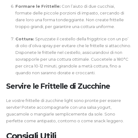
Formare le Frittelle:
Con l’aiuto di due cucchiai,
formate delle piccole porzioni di impasto, cercando di
dare loro una forma tondeggiante. Non create frittelle
troppo grandi, per garantire una cottura uniforme.
Cottura:
Spruzzate il cestello della friggitrice con un po’
di olio d’oliva spray per evitare che le frittelle si attacchino.
Disponete le frittelle nel cestello, assicurandovi di non
sovrapporle per una cottura ottimale. Cuocetele a 180°C
per circa 10-12 minuti, girandole a metà cottura, fino a
quando non saranno dorate e croccanti.
Servire le Frittelle di Zucchine
Le vostre frittelle di zucchine light sono pronte per essere
servite! Potete accompagnarle con una salsa yogurt,
guacamole o mangiarle semplicemente da sole. Sono
perfette come antipasto, contorno o come snack leggero.
Consigli Utili