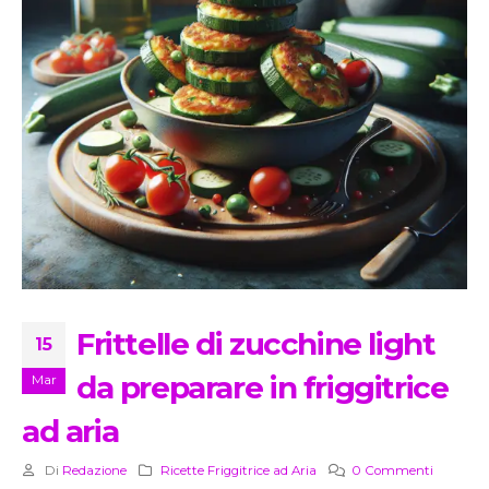
Frittelle di zucchine light
15
da preparare in friggitrice
Mar
ad aria
Di
Redazione
Ricette Friggitrice ad Aria
0 Commenti