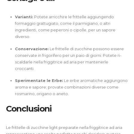
Varianti:
Potete arricchire le frittelle aggiungendo
formaggio grattugiato, come il parmigiano, o altri
ingredienti, come peperoni o cipolle, per un sapore
diverso.
Conservazione:
Le frittelle di zucchine possono essere
conservate in frigorifero per un paio di giorni. Potete ri-
scaldarle nella friggitrice ad aria per mantenerle
croccanti.
Sperimentate le Erbe:
Le erbe aromatiche aggiungono
aroma e sapore; provate combinazioni diverse come
rosmarino, origano o aneto.
Conclusioni
Le frittelle di zucchine light preparate nella friggitrice ad aria
rappresentano una scelta perfetta per chi desidera gustare