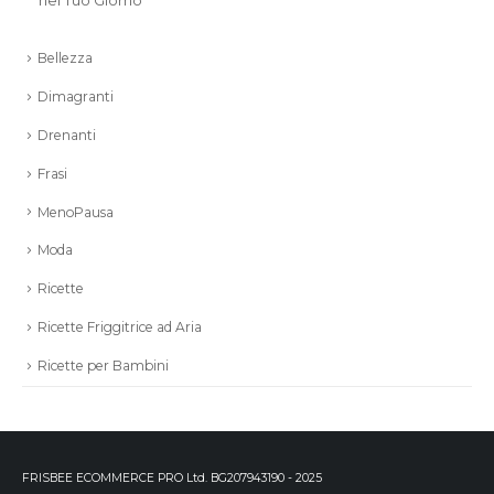
Bellezza
Dimagranti
Drenanti
Frasi
MenoPausa
Moda
Ricette
Ricette Friggitrice ad Aria
Ricette per Bambini
FRISBEE ECOMMERCE PRO Ltd. BG207943190 - 2025