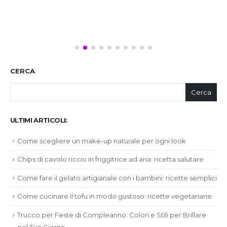
CERCA
Cerca
ULTIMI ARTICOLI:
Come scegliere un make-up naturale per ogni look
Chips di cavolo riccio in friggitrice ad aria: ricetta salutare
Come fare il gelato artigianale con i bambini: ricette semplici
Come cucinare il tofu in modo gustoso: ricette vegetariane
Trucco per Feste di Compleanno: Colori e Stili per Brillare
nel Tuo Giorno