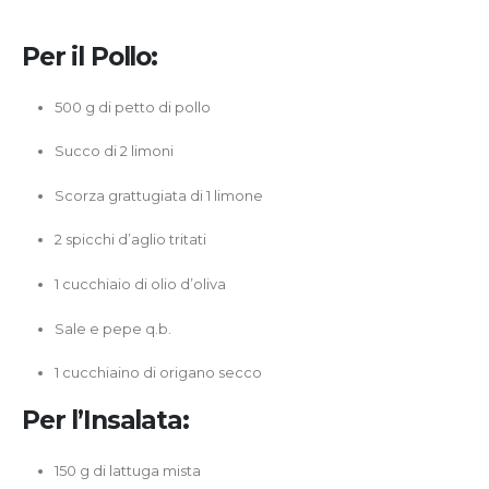
Per il Pollo:
500 g di petto di pollo
Succo di 2 limoni
Scorza grattugiata di 1 limone
2 spicchi d’aglio tritati
1 cucchiaio di olio d’oliva
Sale e pepe q.b.
1 cucchiaino di origano secco
Per l’Insalata:
150 g di lattuga mista