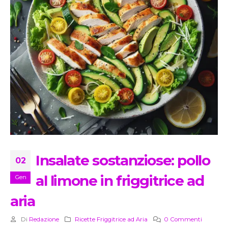
Insalate sostanziose: pollo
02
al limone in friggitrice ad
Gen
aria
Di
Redazione
Ricette Friggitrice ad Aria
0 Commenti