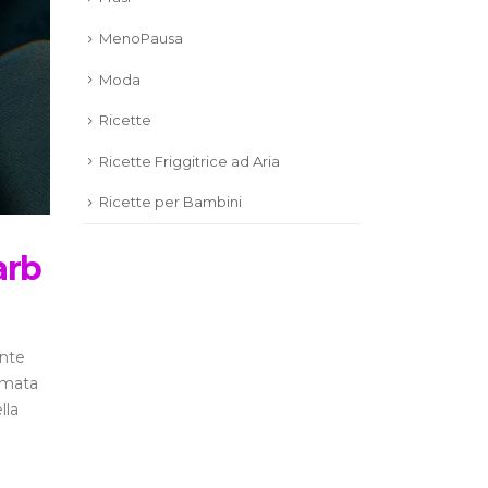
MenoPausa
Moda
Ricette
Ricette Friggitrice ad Aria
Ricette per Bambini
arb
ente
ermata
lla