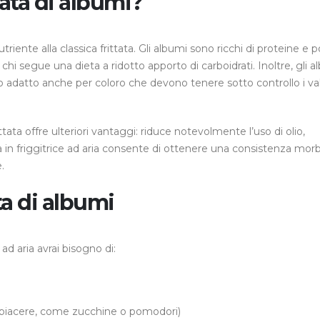
tata di albumi?
triente alla classica frittata. Gli albumi sono ricchi di proteine e p
r chi segue una dieta a ridotto apporto di carboidrati. Inoltre, gli 
o adatto anche per coloro che devono tenere sotto controllo i val
rittata offre ulteriori vantaggi: riduce notevolmente l’uso di olio,
 in friggitrice ad aria consente di ottenere una consistenza mor
.
ata di albumi
 ad aria avrai bisogno di:
a piacere, come zucchine o pomodori)