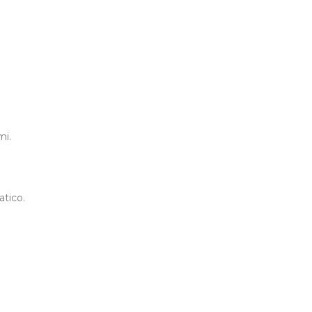
mi.
atico.