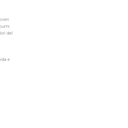
overi
albumi
ori del
bida e