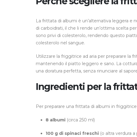
Perché scegliere la frit
La frittata di albumi è un’alternativa leggera e nu
di carboidrati, il che li rende un’ottima scelta pe
sono privi di colesterolo, rendendo questo piatt
colesterolo nel sangue.
Utilizzare la friggitrice ad aria per preparare la f
mantenendo il piatto leggero e sano. La cottura
una doratura perfetta, senza rinunciare al sapore
Ingredienti per la fritt
Per preparare una frittata di albumi in friggitrice
8 albumi
(circa 250 ml)
100 g di spinaci freschi
(o altra verdura 