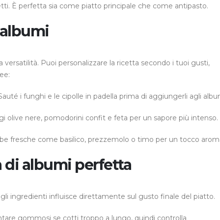
tti. È perfetta sia come piatto principale che come antipasto.
i albumi
a versatilità. Puoi personalizzare la ricetta secondo i tuoi gusti,
ee:
 Sauté i funghi e le cipolle in padella prima di aggiungerli agli albu
gi olive nere, pomodorini confit e feta per un sapore più intenso.
rbe fresche come basilico, prezzemolo o timo per un tocco arom
a di albumi perfetta
egli ingredienti influisce direttamente sul gusto finale del piatto.
ntare gommosi se cotti troppo a lungo, quindi controlla