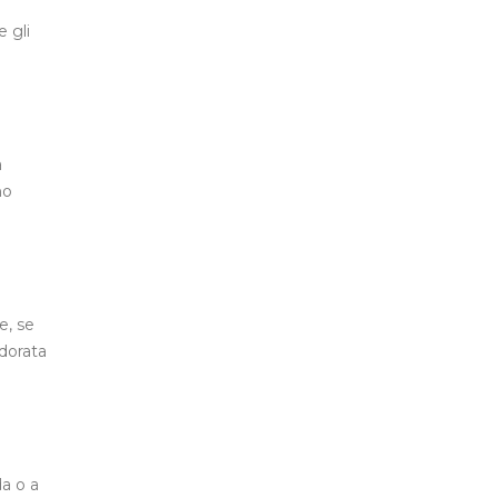
e gli
a
no
e, se
 dorata
da o a