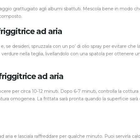
ormaggio grattugiato agli albumi sbattuti. Mescola bene in modo ch
l composto.
riggitrice ad aria
 e, se desideri, spruzzala con un po’ di olio spray per evitare che l
 e verdure nella teglia, livellandolo con una spatola per ottenere u
riggitrice ad aria
ocere per circa 10-12 minuti. Dopo 6-7 minuti, controlla la cottura 
ratura omogenea. La frittata sarà pronta quando la superficie sarà
e ad aria e lasciala raffreddare per qualche minuto. Puoi servirla cal