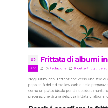
Frittata di albumi in
02
Apr
Di
Redazione
Ricette Friggitrice ad
Negli ultimi anni, l’attenzione verso uno stile 
popolarità delle diete low carb e delle preparazioni
come un piatto ideale per chi desidera mantenere
preparazione di una deliziosa frittata di albumi,