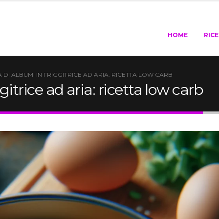
HOME
RIC
A DI ALBUMI IN FRIGGITRICE AD ARIA: RICETTA LOW CARB
gitrice ad aria: ricetta low carb