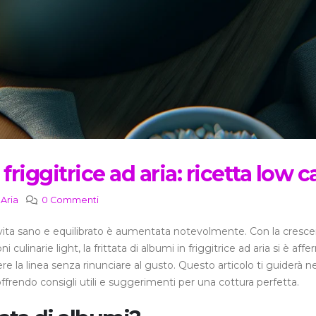
 friggitrice ad aria: ricetta low c
 Aria
0 Commenti
di vita sano e equilibrato è aumentata notevolmente. Con la cresc
 culinarie light, la frittata di albumi in friggitrice ad aria si è aff
 la linea senza rinunciare al gusto. Questo articolo ti guiderà ne
 offrendo consigli utili e suggerimenti per una cottura perfetta.