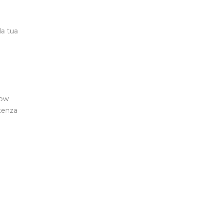
la tua
low
stenza