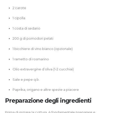
2 carote
1 cipolla
1 costa di sedano
200 g di pomodori pelati
1 bicchiere di vino bianco (opzionale)
1 rametto di rosmarino
Olio extravergine d’oliva (1-2 cucchiai)
Sale e pepe q.b.
Paprika, origano e altre spezie a piacere
Preparazione degli ingredienti
Prima di iniziare la cottura, è fondamentale preparare e