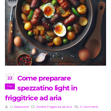
Come preparare
22
spezzatino light in
Mar
friggitrice ad aria
Di
Redazione
Ricette Friggitrice ad Aria
0 Commenti