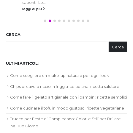
saporiti. Le...
leggi di più
CERCA
Cerca
ULTIMI ARTICOLI:
Come scegliere un make-up naturale per ogni look
Chips di cavolo riccio in friggitrice ad aria: ricetta salutare
Come fare il gelato artigianale con i bambini: ricette semplici
Come cucinare il tofu in modo gustoso: ricette vegetariane
Trucco per Feste di Compleanno: Colori e Stili per Brillare
nel Tuo Giorno