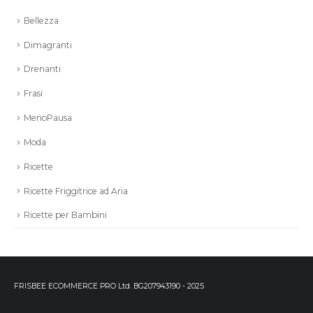
Bellezza
Dimagranti
Drenanti
Frasi
MenoPausa
Moda
Ricette
Ricette Friggitrice ad Aria
Ricette per Bambini
FRISBEE ECOMMERCE PRO Ltd. BG207943190 - 2025