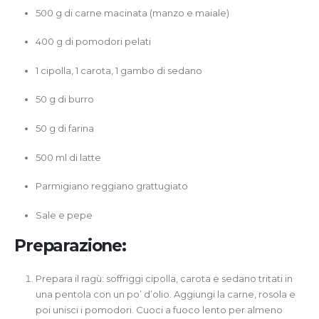
500 g di carne macinata (manzo e maiale)
400 g di pomodori pelati
1 cipolla, 1 carota, 1 gambo di sedano
50 g di burro
50 g di farina
500 ml di latte
Parmigiano reggiano grattugiato
Sale e pepe
Preparazione:
Prepara il ragù: soffriggi cipolla, carota e sedano tritati in
una pentola con un po’ d’olio. Aggiungi la carne, rosola e
poi unisci i pomodori. Cuoci a fuoco lento per almeno