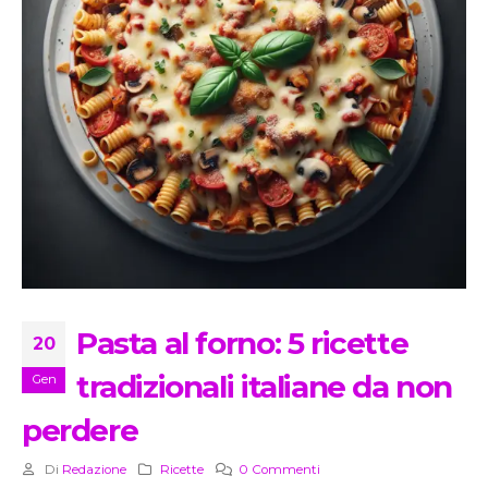
Pasta al forno: 5 ricette
20
tradizionali italiane da non
Gen
perdere
Di
Redazione
Ricette
0 Commenti