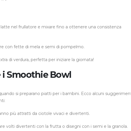
l latte nel frullatore e mixare fino a ottenere una consistenza
are con fette di mela e semi di pompelmo.
a di verdura, perfetta per iniziare la giornata!
e i Smoothie Bowl
uando si preparano piatti per i bambini. Ecco alcuni suggeriment
ti:
anno più attratti da ciotole vivaci e divertenti.
are volti divertenti con la frutta o disegni con i semi e la granola.