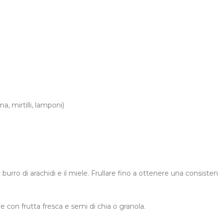
a, mirtilli, lamponi)
il burro di arachidi e il miele. Frullare fino a ottenere una consiste
e con frutta fresca e semi di chia o granola.