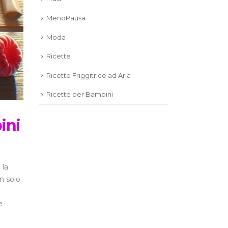
MenoPausa
Moda
Ricette
Ricette Friggitrice ad Aria
Ricette per Bambini
ini
 la
n solo
e